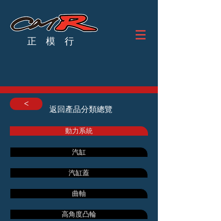
正 模 行
<
返回產品分類總覽
動力系統
汽缸
汽缸蓋
曲軸
高角度凸輪