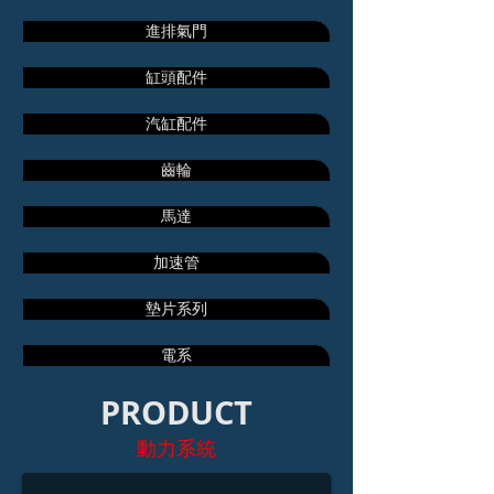
進排氣門
缸頭配件
汽缸配件
齒輪
馬達
加速管
墊片系列
電系
PRODUCT
加強汽門彈簧
動力系統