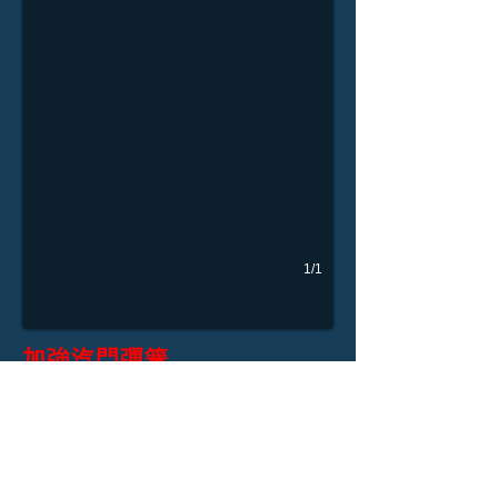
1/1
加強汽門彈簧
適用機種：
RS100/勁戰125/戰將/奔騰
規格