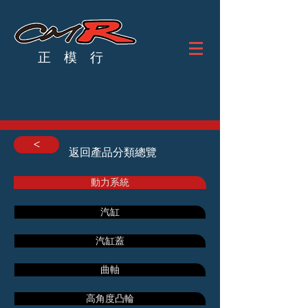
正 模 行
<
返回產品分類總覽
動力系統
汽缸
汽缸蓋
曲軸
高角度凸輪