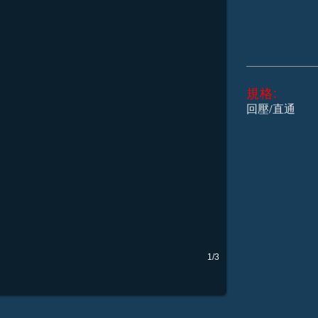
規格:
​回壓/直通
1/3