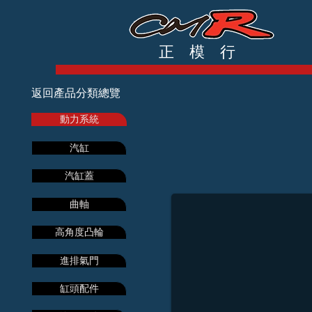
正 模 行
返回產品分類總覽
動力系統
汽缸
BWS-125加速管
汽缸蓋
曲軸
高角度凸輪
進排氣門
缸頭配件