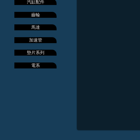
汽缸配件
齒輪
馬達
加速管
墊片系列
電系