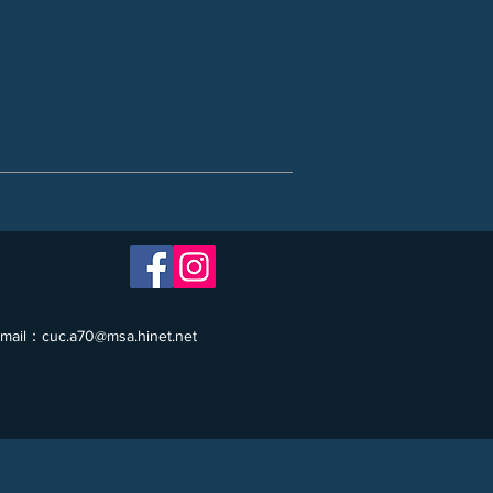
mail：
cuc.a70@msa.hinet.net