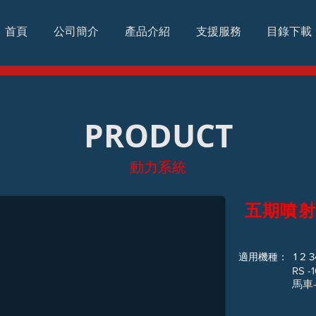
首頁
公司簡介
產品介紹
支援服務
目錄下載
PRODUCT
動力系統
五期噴射
1 2 
適用機種：
RS -100/勁風
馬車-125/CUX