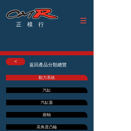
正 模 行
<
返回產品分類總覽
動力系統
汽缸
汽缸蓋
曲軸
高角度凸輪