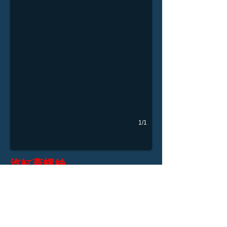
1/1
汽缸蓋螺絲
適用機種： 各車系
規格