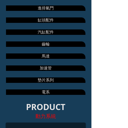
進排氣門
缸頭配件
汽缸配件
齒輪
馬達
加速管
墊片系列
電系
PRODUCT
汽缸蓋螺絲
動力系統