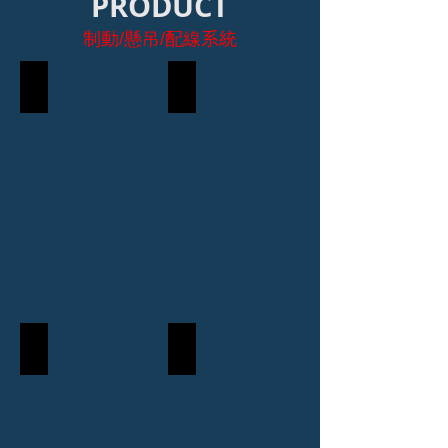
PRODUCT
制動/懸吊/配線系統
圓形碟盤
卡鉗座
碟煞皮
煞車皮