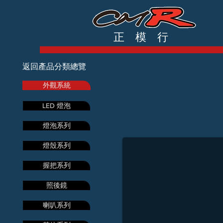
正 模 行
返回產品分類總覽
外觀系統
LED 燈泡
義大利水雷
燈泡系列
燈殼系列
握把系列
照後鏡
喇叭系列