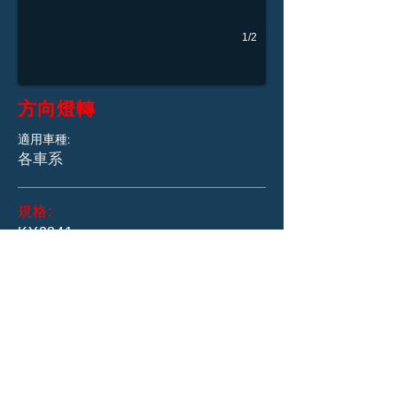
1/2
方向燈轉
適用車種:
​各車系
規格:
KY3841
白光 藍光 綠光 橘光
KY3842
白光 藍光 綠光 橘光
NGK、MSP、POSH 南區經銷
高雄市苓雅區廣東二街77巷13號