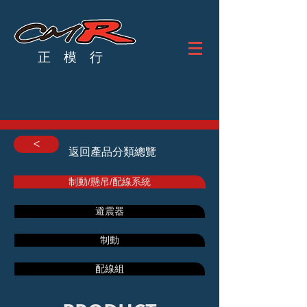
正 模 行
<
返回產品分類總覽
制動/懸吊/配線系統
避震器
制動
配線組