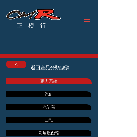
正 模 行
<
返回產品分類總覽
動力系統
汽缸
汽缸蓋
曲軸
高角度凸輪