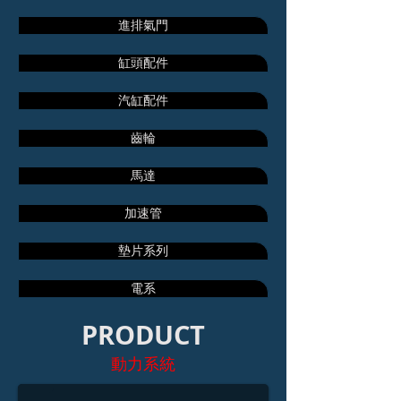
進排氣門
缸頭配件
汽缸配件
齒輪
馬達
加速管
墊片系列
電系
PRODUCT
汽缸蓋螺絲
動力系統