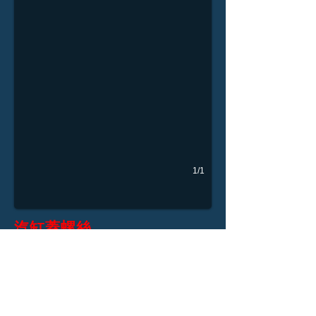
1/1
汽缸蓋螺絲
適用機種： 各車系
規格