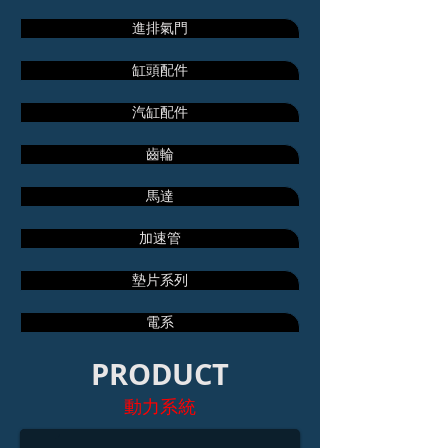
進排氣門
缸頭配件
汽缸配件
齒輪
馬達
加速管
墊片系列
電系
PRODUCT
奔騰 125 4V 汽缸組
動力系統