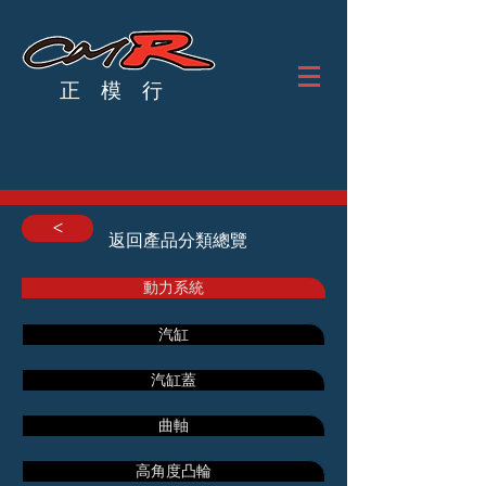
正 模 行
<
返回產品分類總覽
動力系統
汽缸
汽缸蓋
曲軸
高角度凸輪