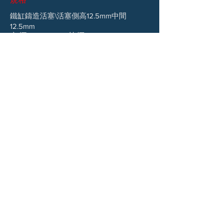
鐵缸鑄造活塞\活塞側高12.5mm中間
12.5mm
內徑：52.4mm 外徑:58.5mm
內徑：57mm\58.5mm 外徑:60.7mm
內徑：61mm\62mm\63mm 外
徑:65mm
​鐵缸鍛造活塞\活塞側高12.8mm中間
13/14.5/15.5mm
內徑：57mm\58.5mm 外徑:60.7mm
內徑：61mm\62mm\63mm 外
徑:65mm
NGK、MSP、POSH 南區經銷
高雄市苓雅區廣東二街77巷13號
TEL：07-7216522 FAX：07-7713768 E-
mail：
cuc.a70@msa.hinet.net
AM9:00-PM6:00
營業時間：星期一~五